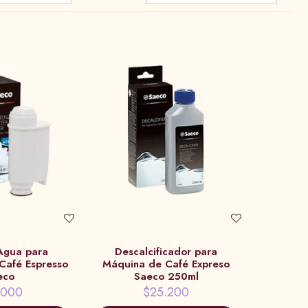
 Agua para
Descalcificador para
Café Espresso
Máquina de Café Expreso
eco
Saeco 250ml
.000
$25.200