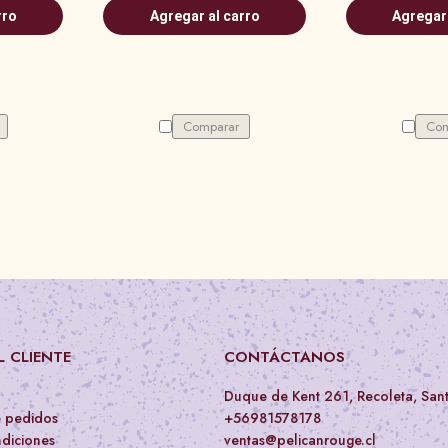
rro
Agregar al carro
Agregar 
Comparar
Com
 CLIENTE
CONTÁCTANOS
Duque de Kent 261, Recoleta, San
e pedidos
+56981578178
diciones
ventas@pelicanrouge.cl