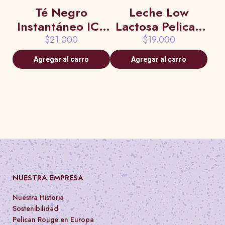
Té Negro
Leche Low
Instantáneo ICS
Lactosa Pelican
750 grs
Rouge 1kg
$21.000
$19.000
Agregar al carro
Agregar al carro
NUESTRA EMPRESA
Nuestra Historia
Sostenibilidad
Pelican Rouge en Europa