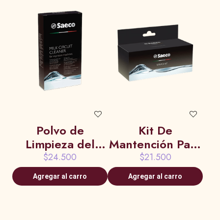
Polvo de
Kit De
Limpieza del
Mantención Para
Circuito de
Máquinas de
$24.500
$21.500
Leche Saeco x
Café Saeco
Agregar al carro
Agregar al carro
6un