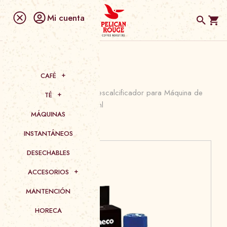
Mi cuenta
CAFÉ
Portada
»
Mantención
»
Descalcificador para Máquina de
TÉ
Café Expreso Saeco 250ml
MÁQUINAS
INSTANTÁNEOS
DESECHABLES
ACCESORIOS
MANTENCIÓN
HORECA