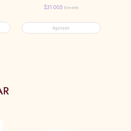
$31.005
$34.450
Agotado
AR