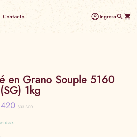
Contacto
Ingresa
é en Grano Souple 5160
(SG) 1kg
.420
$33.800
en stock