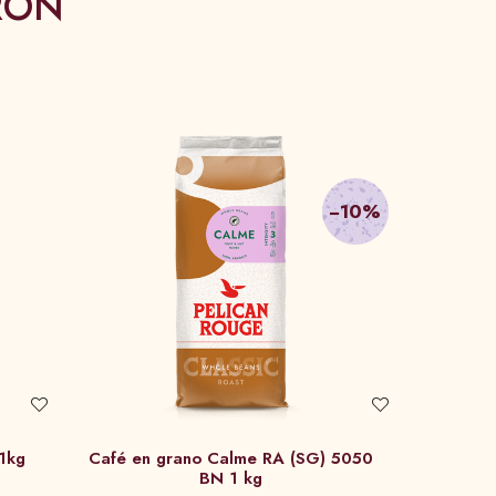
RON
−10%
A (SG)1kg
Café en grano Calme RA (SG) 5050
BN 1 kg