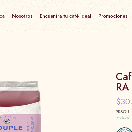
ca
Nosotros
Encuentra tu café ideal
Promociones
Café Grano
Café Instantaneo
Café Molido
Ver todo
Caf
RA 
$30
PRSOU
Producto 