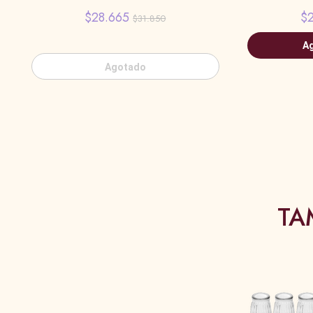
$28.665
$2
$31.850
Ag
Agotado
TA